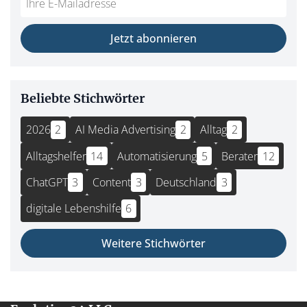
Jetzt abonnieren
Beliebte Stichwörter
2026
2
AI Media Advertising
2
Alltag
2
Alltagshelfer
14
Automatisierung
5
Berater
12
ChatGPT
3
Content
3
Deutschland
3
digitale Lebenshilfe
6
Weitere Stichwörter