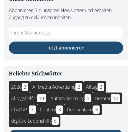
Abonnieren Sie unseren Newsletter und erhalten
Zugang zu exklusiven Inhalten.
Jetzt abonnieren
Beliebte Stichwörter
2026
2
AI Media Advertising
2
Alltag
2
Alltagshelfer
14
Automatisierung
5
Berater
12
ChatGPT
3
Content
3
Deutschland
3
digitale Lebenshilfe
6