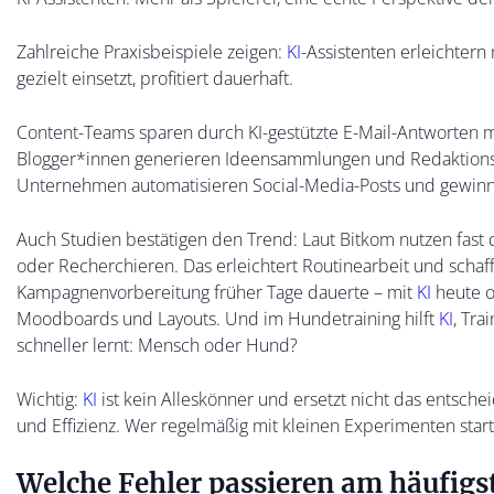
Zahlreiche Praxisbeispiele zeigen:
KI
-Assistenten erleichtern
gezielt einsetzt, profitiert dauerhaft.
Content-Teams sparen durch KI-gestützte E-Mail-Antworten
Blogger*innen generieren Ideensammlungen und Redaktions
Unternehmen automatisieren Social-Media-Posts und gewin
Auch Studien bestätigen den Trend: Laut Bitkom nutzen fast
oder Recherchieren. Das erleichtert Routinearbeit und schaf
Kampagnenvorbereitung früher Tage dauerte – mit
KI
heute o
Moodboards und Layouts. Und im Hundetraining hilft
KI
, Tra
schneller lernt: Mensch oder Hund?
Wichtig:
KI
ist kein Alleskönner und ersetzt nicht das entsc
und Effizienz. Wer regelmäßig mit kleinen Experimenten star
Welche Fehler passieren am häufigs