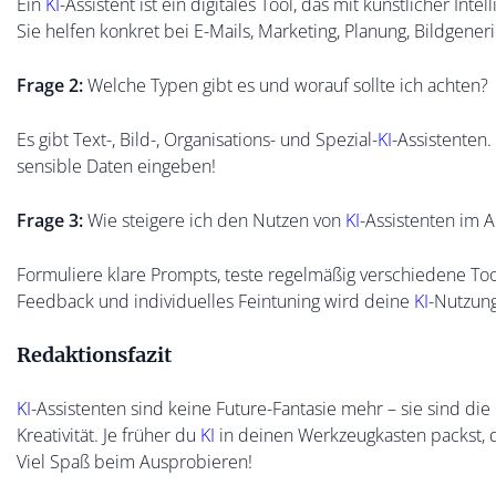
Ein
KI
-Assistent ist ein digitales Tool, das mit künstlicher In
Sie helfen konkret bei E-Mails, Marketing, Planung, Bildgeneri
Frage 2:
Welche Typen gibt es und worauf sollte ich achten?
Es gibt Text-, Bild-, Organisations- und Spezial-
KI
-Assistenten
sensible Daten eingeben!
Frage 3:
Wie steigere ich den Nutzen von
KI
-Assistenten im A
Formuliere klare Prompts, teste regelmäßig verschiedene T
Feedback und individuelles Feintuning wird deine
KI
-Nutzun
Redaktionsfazit
KI
-Assistenten sind keine Future-Fantasie mehr – sie sind die 
Kreativität. Je früher du
KI
in deinen Werkzeugkasten packst, d
Viel Spaß beim Ausprobieren!