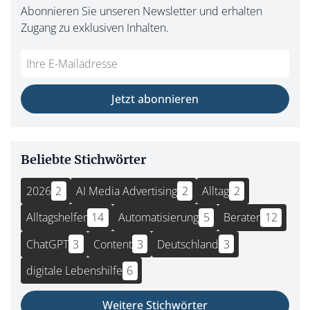
Abonnieren Sie unseren Newsletter und erhalten
Zugang zu exklusiven Inhalten.
Do
*Ihre
not
E-
fill
Mailadresse:
Jetzt abonnieren
this
field
Beliebte Stichwörter
2026
2
AI Media Advertising
2
Alltag
2
Alltagshelfer
14
Automatisierung
5
Berater
12
ChatGPT
3
Content
3
Deutschland
3
digitale Lebenshilfe
6
Weitere Stichwörter