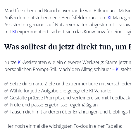
Marktforscher und Branchenverbände wie Bitkom und McKin
Außerdem entstehen neue Berufsfelder rund um
KI
-Managem
Assistenten genauer auf Nutzerverhalten abgestimmt – so avan
mit
KI
experimentiert, sichert sich das Know-how für eine dig
Was solltest du jetzt direkt tun, um
Nutze
KI
-Assistenten wie ein cleveres Werkzeug: Starte jetzt 
persönlichen Prompt-Stil. Mach‘ den Alltag schlauer –
KI
steht
✅ Setze dir smarte Ziele und experimentiere mit verschie
✅ Wähle für jede Aufgabe die geeignete KI-Variante
✅ Gestalte präzise Prompts und verfeinere sie mit Feedback
✅ Prüfe und passe Ergebnisse regelmäßig an
✅ Tausch dich mit anderen über Erfahrungen und Lieblings-
Hier noch einmal die wichtigsten To-dos in einer Tabelle: