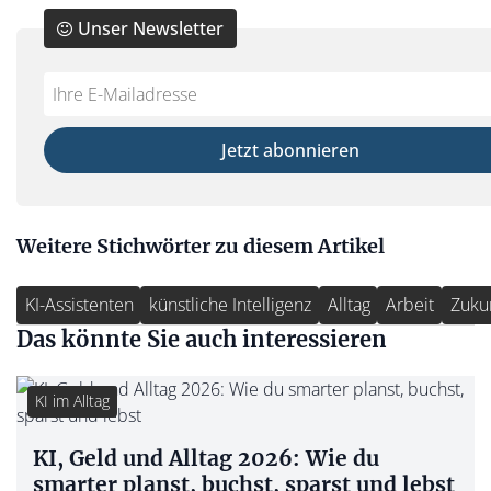
Unser Newsletter
Do
*Ihre
not
E-
fill
Mailadresse:
Jetzt abonnieren
this
field
Weitere Stichwörter zu diesem Artikel
KI-Assistenten
künstliche Intelligenz
Alltag
Arbeit
Zuku
Das könnte Sie auch interessieren
KI im Alltag
KI, Geld und Alltag 2026: Wie du
smarter planst, buchst, sparst und lebst