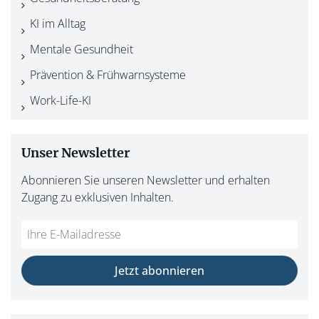
KI im Alltag
Mentale Gesundheit
Prävention & Frühwarnsysteme
Work-Life-KI
Unser Newsletter
Abonnieren Sie unseren Newsletter und erhalten
Zugang zu exklusiven Inhalten.
Do
*Ihre
not
E-
fill
Mailadresse:
Jetzt abonnieren
this
field