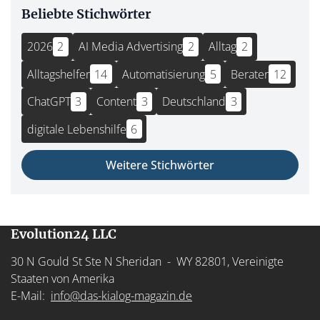
Beliebte Stichwörter
2026
2
AI Media Advertising
2
Alltag
2
Alltagshelfer
14
Automatisierung
5
Berater
12
ChatGPT
3
Content
3
Deutschland
3
digitale Lebenshilfe
6
Weitere Stichwörter
Evolution24 LLC
30 N Gould St Ste N Sheridan - WY 82801, Vereinigte
Staaten von Amerika
E-Mail:
info@das-kialog-magazin.de