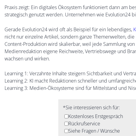
Praxis zeigt: Ein digitales Ökosystem funktioniert dann am
strategisch genutzt werden. Unternehmen wie Evolution24 bi
Gerade Evolution24 wird oft als Beispiel für ein lebendiges,
K
nicht nur einzelne Artikel, sondern ganze Themenwelten, die
Content-Produktion wird skalierbar, weil jede Sammlung von 
Medienredaktion eigene Reichweite, Vertriebswege und Bran
wachsen und wirken.
Learning 1: Verzahnte Inhalte steigern Sichtbarkeit und Vertr
Learning 2: KI macht Redaktionen schneller und umfangreich
Learning 3: Medien-Ökosysteme sind für Mittelstand und Nisc
Do
*Sie interessieren sich für:
not
Kostenloses Erstgespräch
fill
Rückrufservice
this
Siehe Fragen / Wünsche
field