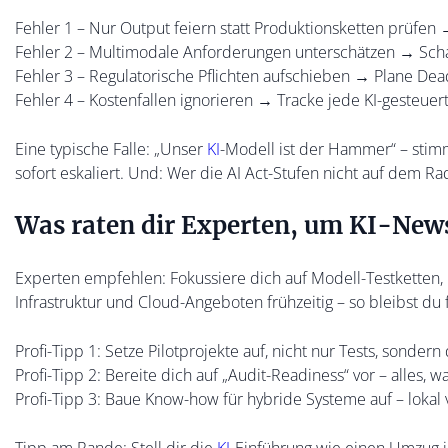
Fehler 1 – Nur Output feiern statt Produktionsketten prüfen
Fehler 2 – Multimodale Anforderungen unterschätzen → Schaf
Fehler 3 – Regulatorische Pflichten aufschieben → Plane Deadli
Fehler 4 – Kostenfallen ignorieren → Tracke jede KI-gesteuer
Eine typische Falle: „Unser
KI
-Modell ist der Hammer“ – stimm
sofort eskaliert. Und: Wer die AI Act-Stufen nicht auf dem Rad
Was raten dir Experten, um KI-News
Experten empfehlen: Fokussiere dich auf Modell-Testketten,
Infrastruktur und Cloud-Angeboten frühzeitig – so bleibst du f
Profi-Tipp 1: Setze Pilotprojekte auf, nicht nur Tests, sonde
Profi-Tipp 2: Bereite dich auf „Audit-Readiness“ vor – alles, w
Profi-Tipp 3: Baue Know-how für hybride Systeme auf – lokal 
Tipp am Rande: Stell dir die
KI
-Einführung wie einen Umzug i