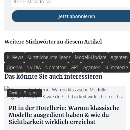
not
E-
fill
Mailadresse:
Jetzt abonnieren
this
field
Weitere Stichwörter zu diesem Artikel
KI News
Künstliche Intelligenz
Modell-Update
Agenten
OpenAI
NVIDIA
Nemotron
GPT
Agenten
KI-Strategie
Das könnte Sie auch interessieren
Digitale Begleiter
PR in der Hotellerie: Warum klassische
Modelle ausgedient haben & wie du
Sichtbarkeit wirklich erreichst