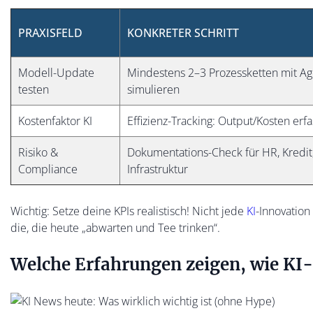
PRAXISFELD
KONKRETER SCHRITT
Modell-Update
Mindestens 2–3 Prozessketten mit A
testen
simulieren
Kostenfaktor KI
Effizienz-Tracking: Output/Kosten erf
Risiko &
Dokumentations-Check für HR, Kredit
Compliance
Infrastruktur
Wichtig: Setze deine KPIs realistisch! Nicht jede
KI
-Innovation
die, die heute „abwarten und Tee trinken“.
Welche Erfahrungen zeigen, wie KI