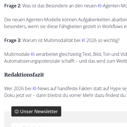
Frage 2:
Was ist das Besondere an den neuen
KI
-Agenten-Mo
Die neuen Agenten-Modelle können Aufgabenketten abarbeite
besonders, wenn sie diese Fähigkeiten gezielt in Workflows e
Frage 3:
Warum ist Multimodalität bei
KI
2026 so wichtig?
Multimodale
KI
verarbeitet gleichzeitig Text, Bild, Ton und V
Automatisierungspotenziale schafft – und das wird zum Wet
Redaktionsfazit
Wer 2026 bei
KI
-News auf handfeste Fakten statt auf Hype se
Doku jetzt vor – dann bleibst du vorne! Mehr dazu findest d
Unser Newsletter
Do
*Ihre