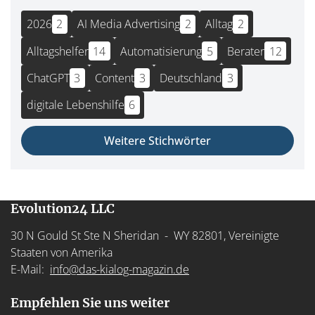
2026
2
AI Media Advertising
2
Alltag
2
Alltagshelfer
14
Automatisierung
5
Berater
12
ChatGPT
3
Content
3
Deutschland
3
digitale Lebenshilfe
6
Weitere Stichwörter
Evolution24 LLC
30 N Gould St Ste N Sheridan - WY 82801, Vereinigte
Staaten von Amerika
E-Mail:
info@das-kialog-magazin.de
Empfehlen Sie uns weiter