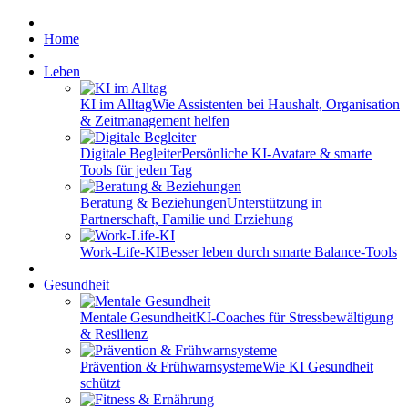
Home
Leben
KI im Alltag
Wie Assistenten bei Haushalt, Organisation
& Zeitmanagement helfen
Digitale Begleiter
Persönliche KI-Avatare & smarte
Tools für jeden Tag
Beratung & Beziehungen
Unterstützung in
Partnerschaft, Familie und Erziehung
Work-Life-KI
Besser leben durch smarte Balance-Tools
Gesundheit
Mentale Gesundheit
KI-Coaches für Stressbewältigung
& Resilienz
Prävention & Frühwarnsysteme
Wie KI Gesundheit
schützt