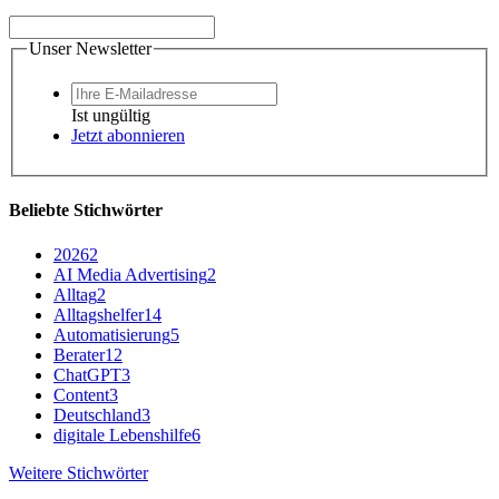
Unser Newsletter
Ist ungültig
Jetzt abonnieren
Beliebte Stichwörter
2026
2
AI Media Advertising
2
Alltag
2
Alltagshelfer
14
Automatisierung
5
Berater
12
ChatGPT
3
Content
3
Deutschland
3
digitale Lebenshilfe
6
Weitere Stichwörter